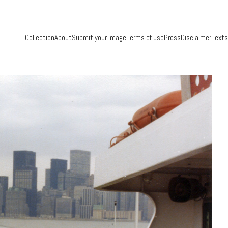
Collection
About
Submit your image
Terms of use
Press
Disclaimer
Texts