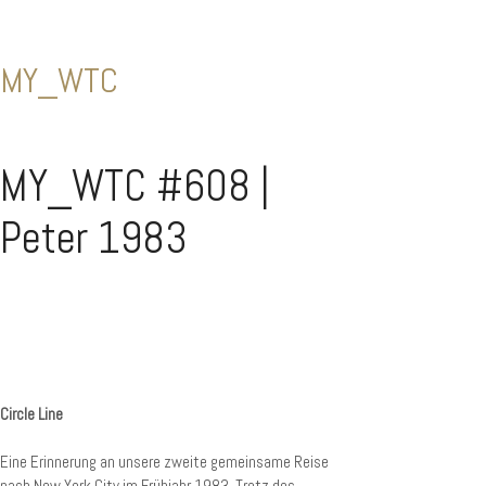
MY_WTC
MY_WTC #608 |
Peter 1983
Circle Line
Eine Erinnerung an unsere zweite gemeinsame Reise
nach New York City im Frühjahr 1983. Trotz des